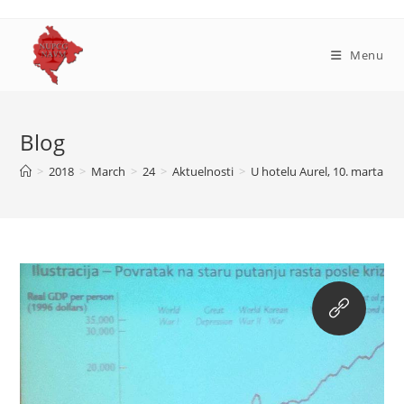
Skip
to
content
Menu
Blog
>
2018
>
March
>
24
>
Aktuelnosti
>
U hotelu Aurel, 10. marta 20