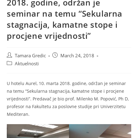
2018. godine, održan je
seminar na temu “Sekularna
stagnacija, kamatne stope i
procjene vrijednosti”
Post
Post
Tamara Gredic
March 24, 2018
author:
published:
Post
Aktuelnosti
category:
U hotelu Aurel, 10. marta 2018. godine, održan je seminar
na temu “Sekularna stagnacija, kamatne stope i procjene
vrijednosti”. Predavač je bio prof. Milenko M. Popović, Ph D,
profesor na Fakultetu za poslovne studije pri Univerzitetu
Mediteran.