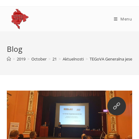
Skip
to
content
Menu
Blog
>
2019
>
October
>
21
>
Aktuelnosti
>
TEGoVA Generalna jesenja s