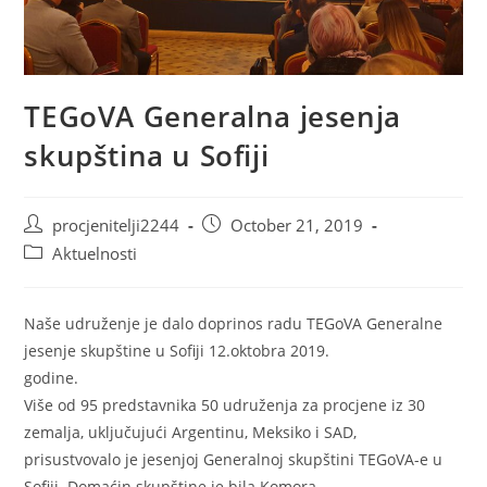
TEGoVA Generalna jesenja
skupština u Sofiji
Post
Post
procjenitelji2244
October 21, 2019
author:
published:
Post
Aktuelnosti
category:
Naše udruženje je dalo doprinos radu TEGoVA Generalne
jesenje skupštine u Sofiji 12.oktobra 2019.
godine.
Više od 95 predstavnika 50 udruženja za procjene iz 30
zemalja, uključujući Argentinu, Meksiko i SAD,
prisustvovalo je jesenjoj Generalnoj skupštini TEGoVA-e u
Sofiji. Domaćin skupštine je bila Komora