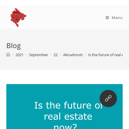
Skip
to
content
Menu
Blog
>
2021
>
September
>
22
>
Aktuelnosti
>
Is the future of real es