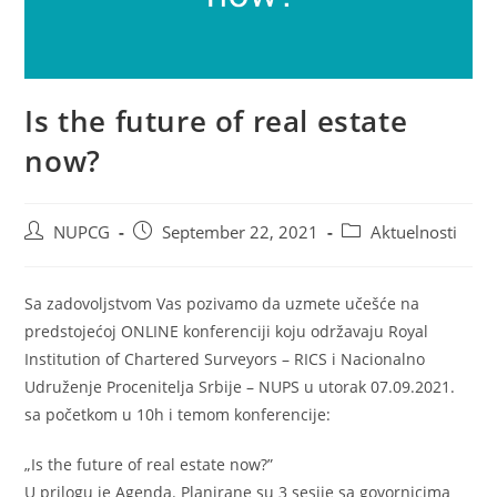
Is the future of real estate
now?
Post
Post
Post
NUPCG
September 22, 2021
Aktuelnosti
author:
published:
category:
Sa zadovoljstvom Vas pozivamo da uzmete učešće na
predstojećoj ONLINE konferenciji koju održavaju Royal
Institution of Chartered Surveyors – RICS i Nacionalno
Udruženje Procenitelja Srbije – NUPS u utorak 07.09.2021.
sa početkom u 10h i temom konferencije:
„Is the future of real estate now?”
U prilogu je Agenda. Planirane su 3 sesije sa govornicima