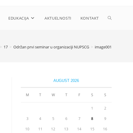
Toggle
EDUKACIJA
AKTUELNOSTI
KONTAKT
website
>
17
>
Održan prvi seminar u organizaciji NUPSCG
>
image001
search
AUGUST 2026
M
T
W
T
F
S
S
1
2
3
4
5
6
7
8
9
10
11
12
13
14
15
16