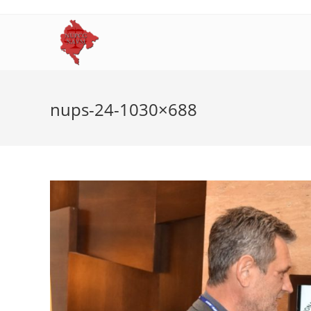
Skip
to
content
nups-24-1030×688