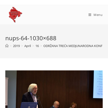
Skip
to
content
Menu
nups-64-1030×688
>
2019
>
April
>
16
>
ODRŽANA TREĆA MEDJUNARODNA KONFERENC