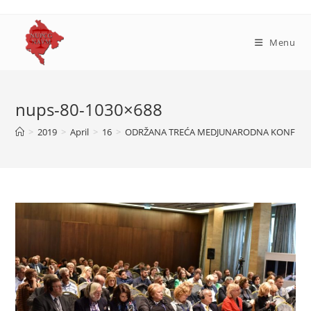
Skip
to
content
Menu
nups-80-1030×688
>
2019
>
April
>
16
>
ODRŽANA TREĆA MEDJUNARODNA KONFERENC