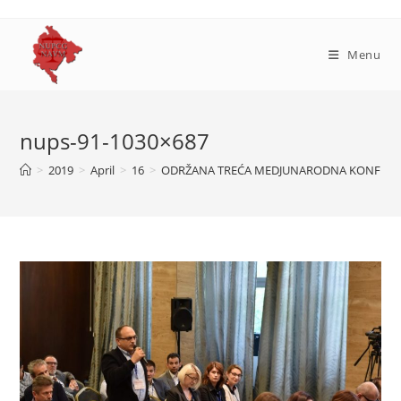
Skip
to
content
Menu
nups-91-1030×687
>
2019
>
April
>
16
>
ODRŽANA TREĆA MEDJUNARODNA KONFERENC