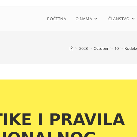
POČETNA
O NAMA
ČLANSTVO
>
2023
>
October
>
10
>
Kodeks