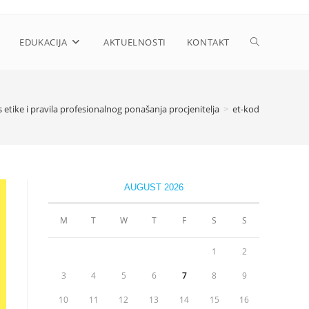
Toggle
EDUKACIJA
AKTUELNOSTI
KONTAKT
website
 etike i pravila profesionalnog ponašanja procjenitelja
>
et-kod
search
AUGUST 2026
M
T
W
T
F
S
S
1
2
3
4
5
6
7
8
9
10
11
12
13
14
15
16