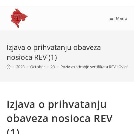
Skip
to
content
Menu
Izjava o prihvatanju obaveza
nosioca REV (1)
>
2023
>
October
>
23
>
Poziv za sticanje sertifikata REV i Ovlašće
Izjava o prihvatanju
obaveza nosioca REV
(1)