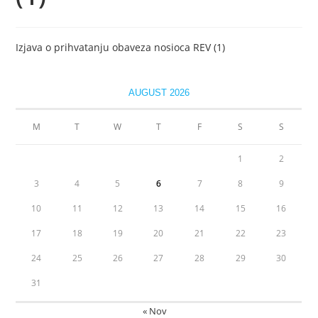
Izjava o prihvatanju obaveza nosioca REV (1)
AUGUST 2026
M
T
W
T
F
S
S
1
2
3
4
5
6
7
8
9
10
11
12
13
14
15
16
17
18
19
20
21
22
23
24
25
26
27
28
29
30
31
« Nov