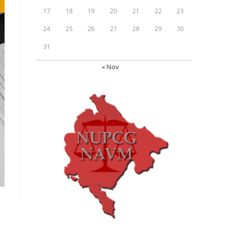
17
18
19
20
21
22
23
24
25
26
27
28
29
30
31
« Nov