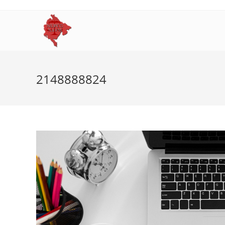
Skip
to
content
2148888824