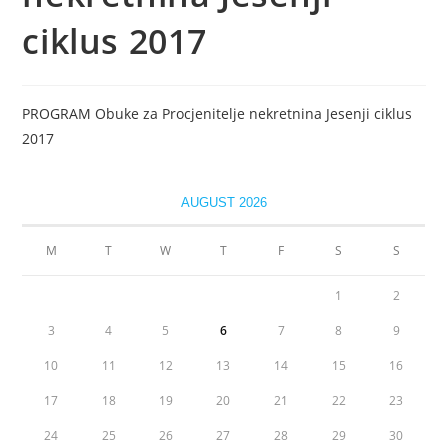
ciklus 2017
PROGRAM Obuke za Procjenitelje nekretnina Jesenji ciklus
2017
AUGUST 2026
M
T
W
T
F
S
S
1
2
3
4
5
6
7
8
9
10
11
12
13
14
15
16
17
18
19
20
21
22
23
24
25
26
27
28
29
30