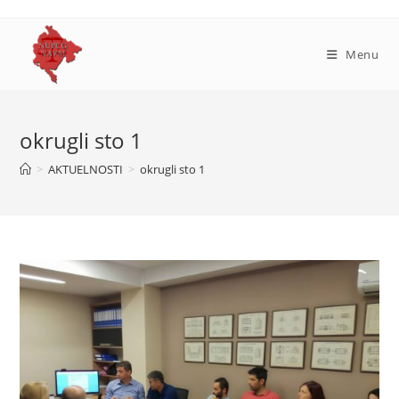
Skip
to
content
Menu
okrugli sto 1
>
AKTUELNOSTI
>
okrugli sto 1