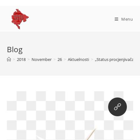
Skip
to
content
Menu
Blog
>
2018
>
November
>
26
>
Aktuelnosti
>
„Status procjenjivača u