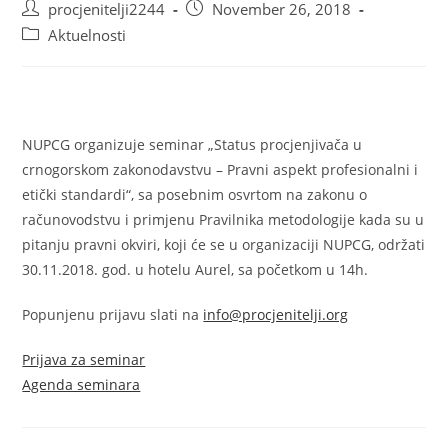
Post
Post
procjenitelji2244
November 26, 2018
author:
published:
Post
Aktuelnosti
category:
NUPCG organizuje seminar „Status procjenjivača u
crnogorskom zakonodavstvu – Pravni aspekt profesionalni i
etički standardi“, sa posebnim osvrtom na zakonu o
računovodstvu i primjenu Pravilnika metodologije kada su u
pitanju pravni okviri, koji će se u organizaciji NUPCG, održati
30.11.2018. god. u hotelu Aurel, sa početkom u 14h.
Popunjenu prijavu slati na
info@procjenitelji.org
Prijava za seminar
Agenda seminara