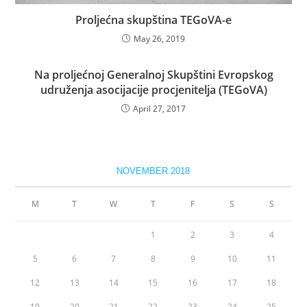
Proljećna skupština TEGoVA-e
May 26, 2019
Na proljećnoj Generalnoj Skupštini Evropskog
udruženja asocijacije procjenitelja (TEGoVA)
April 27, 2017
NOVEMBER 2018
M
T
W
T
F
S
S
1
2
3
4
5
6
7
8
9
10
11
12
13
14
15
16
17
18
19
20
21
22
23
24
25