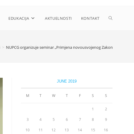
Toggle
EDUKACIJA
AKTUELNOSTI
KONTAKT
website
i
>
NUPCG organizuje seminar „Primjena novousvojenog Zakona o planiranju 
search
JUNE 2019
M
T
W
T
F
S
S
1
2
3
4
5
6
7
8
9
10
11
12
13
14
15
16