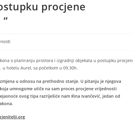
postupku procjene
 “
nosti
na o planiranju prostora i izgradnji objekata u postupku procjen
od. u hotelu Aurel, sa početkom u 09.30h.
 izmjena u odnosu na prethodno stanje. U pitanju je njegova
a, koja umnogome utiče na sam proces procjene vrijednosti
nejasnoće ovog tipa razriješiće nam Rina Ivančević, jedan od
zakona.
jenitelji.org