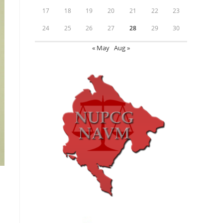
17
18
19
20
21
22
23
24
25
26
27
28
29
30
« May
Aug »