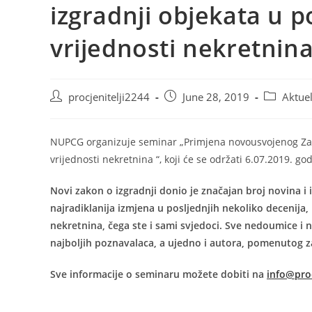
izgradnji objekata u 
vrijednosti nekretnina
Post
Post
Post
procjenitelji2244
June 28, 2019
Aktuel
author:
published:
category:
NUPCG organizuje seminar „Primjena novousvojenog Zako
vrijednosti nekretnina “, koji će se održati 6.07.2019. g
Novi zakon o izgradnji donio je značajan broj novina i
najradiklanija izmjena u posljednjih nekoliko decenij
nekretnina, čega ste i sami svjedoci. Sve nedoumice i 
najboljih poznavalaca, a ujedno i autora, pomenutog 
Sve informacije o seminaru možete dobiti na
info@proc