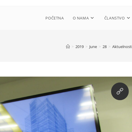
POČETNA
O NAMA
ČLANSTVO
>
2019
>
June
>
28
>
Aktuelnost