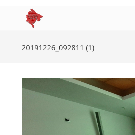
Skip
to
content
20191226_092811 (1)