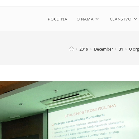
POČETNA
O NAMA
ČLANSTVO
>
2019
>
December
>
31
>
U org