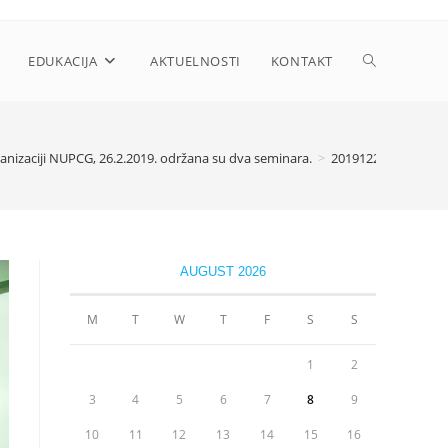
Toggle
EDUKACIJA
AKTUELNOSTI
KONTAKT
website
anizaciji NUPCG, 26.2.2019. održana su dva seminara.
>
20191226_092811 (1
search
AUGUST 2026
M
T
W
T
F
S
S
1
2
3
4
5
6
7
8
9
10
11
12
13
14
15
16