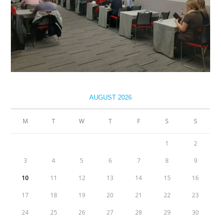
AUGUST 2026
M
T
W
T
F
S
S
1
2
3
4
5
6
7
8
9
10
11
12
13
14
15
16
17
18
19
20
21
22
23
24
25
26
27
28
29
30