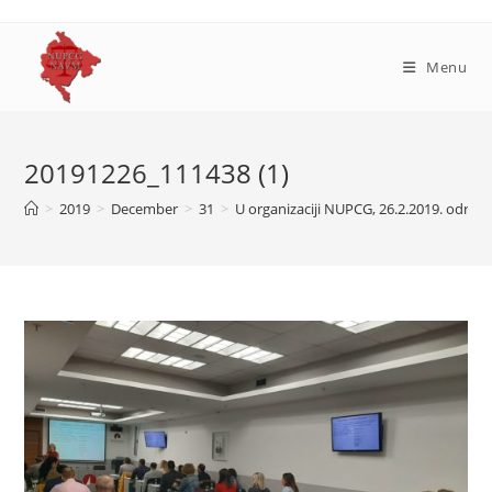
Skip
to
content
Menu
20191226_111438 (1)
>
2019
>
December
>
31
>
U organizaciji NUPCG, 26.2.2019. održa