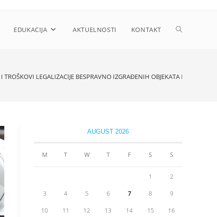
Toggle
EDUKACIJA
AKTUELNOSTI
KONTAKT
website
I TROŠKOVI LEGALIZACIJE BESPRAVNO IZGRAĐENIH OBJEKATA I PRIMJENA 
search
AUGUST 2026
M
T
W
T
F
S
S
1
2
3
4
5
6
7
8
9
10
11
12
13
14
15
16