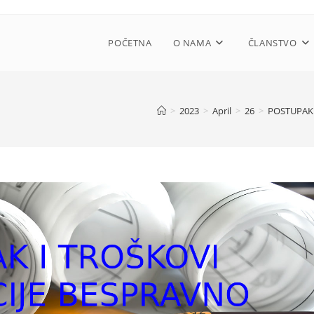
POČETNA
O NAMA
ČLANSTVO
>
2023
>
April
>
26
>
POSTUPAK 