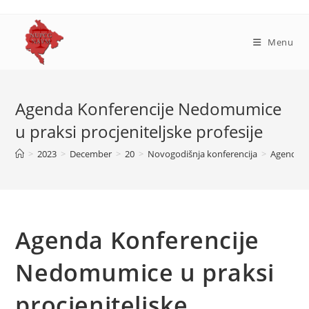
Skip
to
content
Menu
Agenda Konferencije Nedomumice
u praksi procjeniteljske profesije
>
2023
>
December
>
20
>
Novogodišnja konferencija
>
Agenda Ko
Agenda Konferencije
Nedomumice u praksi
procjeniteljske