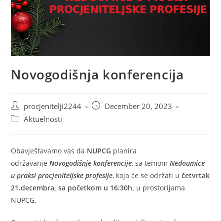
Novogodišnja konferencija
Post
Post
procjenitelji2244
December 20, 2023
author:
published:
Post
Aktuelnosti
category:
Obavještavamo vas da
NUPCG
planira
održavanje
Novogodišnje konferencije
, sa temom
Nedoumice
u praksi procjeniteljske profesije
, koja će se održati u
četvrtak
21.decembra, sa početkom u 16:30h,
u prostorijama
NUPCG.