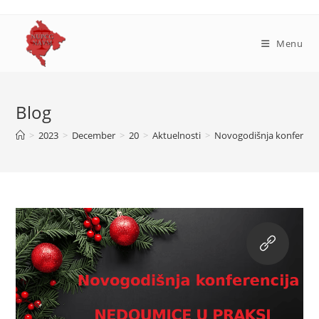
Skip
to
content
Menu
Blog
>
2023
>
December
>
20
>
Aktuelnosti
>
Novogodišnja konferenci